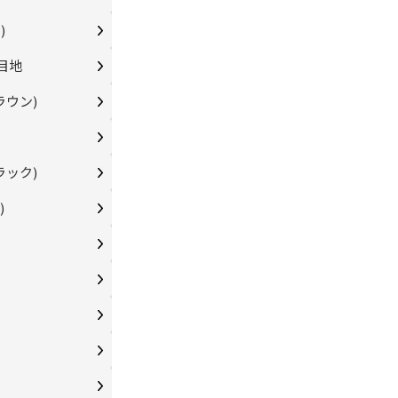
)
ー目地
ラウン)
ラック)
)