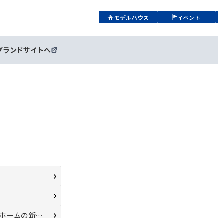
モデルハウス
イベント
ブランドサイトへ
【新商品発表】デザインも性能も、価格も妥協しない！セルコホームの新商品「LUNEA HOUSE」デビュー