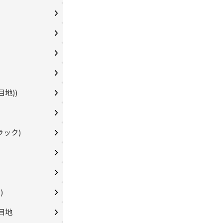
地))
ラック)
)
ー目地